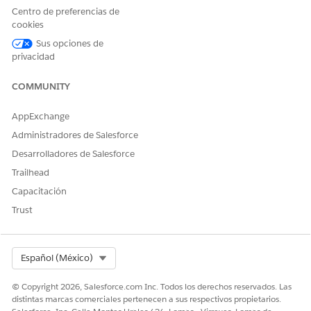
Seleccione la ficha
Servidores externos
o
Servidores de
Centro de preferencias de
Salesforce
, dependiendo del tipo de servidor que
cookies
eliminar.
Sus opciones de
En la lista de servidores MCP, para que el servidor MCP lo
privacidad
elimine, seleccione
Eliminar
.
COMMUNITY
CONSULTE TAMBIÉN:
AppExchange
Documentación de MuleSoft: Gestionar instancias de API
Administradores de Salesforce
Desarrolladores de Salesforce
Trailhead
¿RESOLVIÓ ESTE ARTÍCULO SU PROBLEMA?
Capacitación
¡Háganos saber cómo podemos mejorar!
Trust
Sí
No
Select Org
Español (México)
© Copyright 2026, Salesforce.com Inc. Todos los derechos reservados. Las
distintas marcas comerciales pertenecen a sus respectivos propietarios.