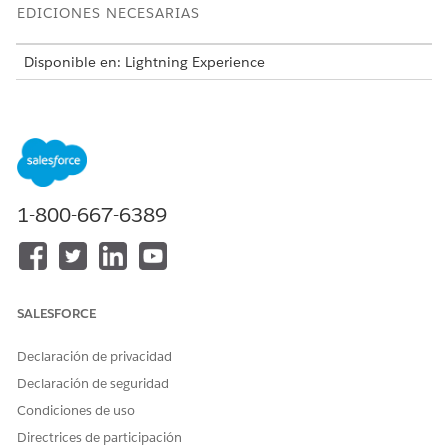
EDICIONES NECESARIAS
Disponible en: Lightning Experience
Disponible en:
Developer Edition
,
Enterprise Edition
,
Performance Edition
y
Unlimited Edition
Para asegurarse de que un servidor MCP es apto para
eliminar, siga estos pasos.
Para un servidor personalizado de Salesforce,
1-800-667-6389
desactive el servidor en Catálogo de API.
Para un servidor MuleSoft MCP, elimine el extremo de
consumidor del servidor en Anypoint API Manager. La
eliminación del extremo evita que Catálogo de API
sincronice el servidor MCP en Catálogo de API de
SALESFORCE
nuevo.
Elimine herramientas del servidor que forman parte de
Declaración de privacidad
automatizaciones de Salesforce.
Declaración de seguridad
Desde Configuración, en el cuadro Búsqueda rápida,
Condiciones de uso
ingrese
y, a continuación, seleccione
Catálogo de API
Directrices de participación
Servidores MCP
.