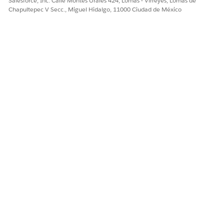
Salesforce, Inc. Calle Montes Urales 424, Lomas - Virreyes, Lomas de
Chapultepec V Secc., Miguel Hidalgo, 11000 Ciudad de México