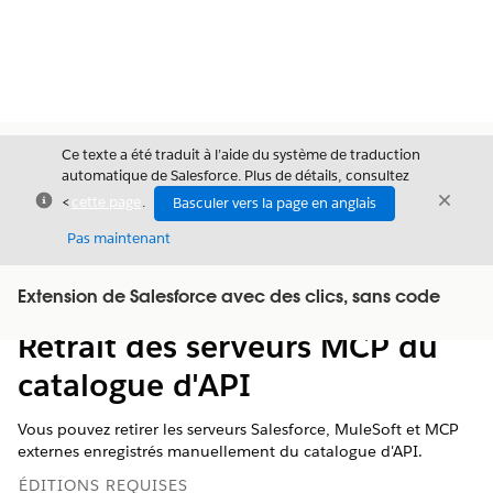
Ce texte a été traduit à l’aide du système de traduction
automatique de Salesforce. Plus de détails, consultez
Fermer
Ferme
<
cette page
.
Basculer vers la page en anglais
Fermer
Pas maintenant
Table des
Extension de Salesforce avec des clics, sans code
Afficher la table des matières
matières
Retrait des serveurs MCP du
catalogue d'API
Vous pouvez retirer les serveurs Salesforce, MuleSoft et MCP
externes enregistrés manuellement du catalogue d'API.
ÉDITIONS REQUISES