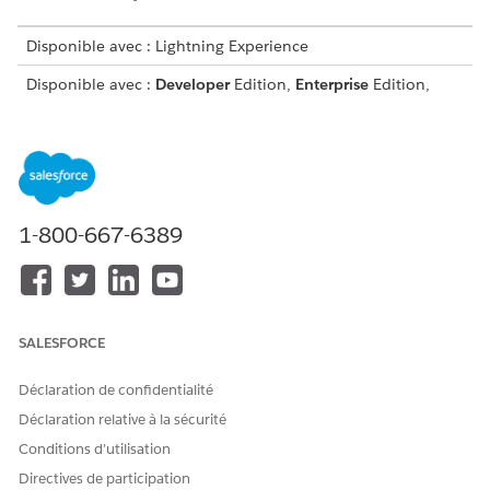
Disponible avec : Lightning Experience
Disponible avec :
Developer
Edition,
Enterprise
Edition,
Performance
Edition et
Unlimited
Edition
Pour vous assurer qu'un serveur MCP est éligible au
retrait, procédez comme suit.
Pour un serveur personnalisé Salesforce, désactivez le
serveur dans le catalogue d'API.
1-800-667-6389
Pour un serveur MCP MuleSoft, retirez le point de
terminaison consommateur du serveur dans le
Gestionnaire d'API Anypoint. Le retrait du point de
terminaison empêche le Catalogue d'API de
synchroniser de nouveau le serveur MCP dans le
SALESFORCE
Catalogue d'API.
Retirez du serveur les outils qui font partie des
Déclaration de confidentialité
automatisations Salesforce.
Déclaration relative à la sécurité
Dans Configuration, saisissez
dans la
Catalogue d'API
Conditions d’utilisation
case Recherche rapide, puis sélectionnez
Serveurs MCP
.
Directives de participation
Sélectionnez l'onglet
Serveurs externes
ou
Serveurs