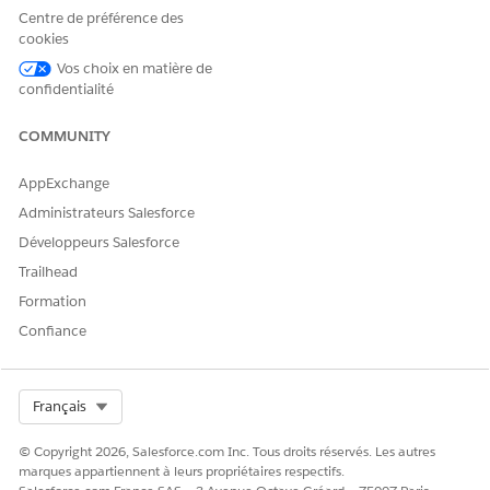
Salesforce
, selon le type de serveur à retirer.
Centre de préférence des
Dans la liste des serveurs MCP, sélectionnez
Retirer
pour le
cookies
serveur MCP.
Vos choix en matière de
confidentialité
VOIR ÉGALEMENT :
COMMUNITY
Documentation MuleSoft : Gérer les instances d'API
AppExchange
Administrateurs Salesforce
CET ARTICLE A-T-IL RÉSOLU VOTRE PROBLÈME ?
Développeurs Salesforce
Dites-nous ce que nous pouvons améliorer !
Trailhead
Formation
Oui
Non
Confiance
Select Org
Français
© Copyright 2026, Salesforce.com Inc. Tous droits réservés. Les autres
marques appartiennent à leurs propriétaires respectifs.