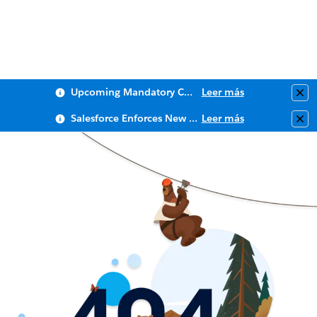
Upcoming Mandatory Changes to Public Key Infrastructure (PKI)
Leer más
Clo
Salesforce Enforces New Security Requirements in Summer 2026
Leer más
Clo