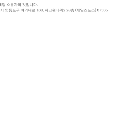
록 상표는 해당 소유자의 것입니다.
별시 영등포구 여의대로 108, 파크원타워2 28층 (세일즈포스) 07335