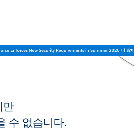
force Enforces New Security Requirements in Summer 2026
더 많
지만
 수 없습니다.