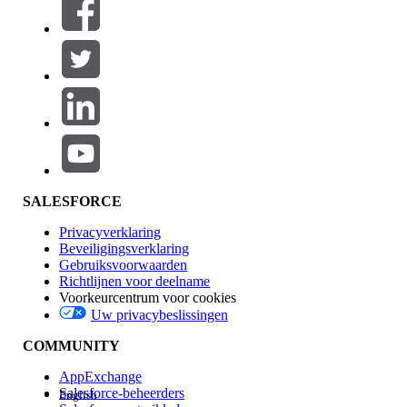
SALESFORCE
Privacyverklaring
Beveiligingsverklaring
Gebruiksvoorwaarden
Richtlijnen voor deelname
Voorkeurcentrum voor cookies
Uw privacybeslissingen
COMMUNITY
AppExchange
Salesforce-beheerders
English