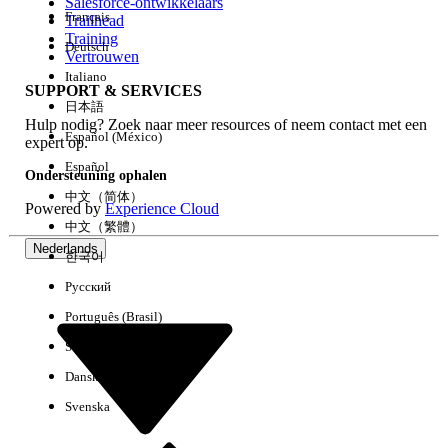
Salesforce-ontwikkelaars
Français
Trailhead
Training
Deutsch
Vertrouwen
Italiano
SUPPORT & SERVICES
日本語
Hulp nodig? Zoek naar meer resources of neem contact met een
Español (México)
expert op.
Español
Ondersteuning ophalen
中文（简体）
Powered by
Experience Cloud
中文（繁體）
Nederlands
한국어
Русский
Português (Brasil)
Suomi
Dansk
Svenska