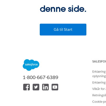
denne side.
Gå til Start
SALESFO
Erklæring
oplysning
1-800-667-6389
Erklæring
Vilkår fo
Retningsli
Cookie-p