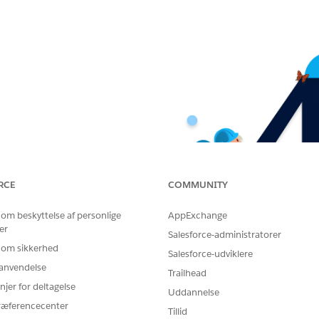
RCE
COMMUNITY
 om beskyttelse af personlige
AppExchange
er
Salesforce-administratorer
 om sikkerhed
Salesforce-udviklere
r anvendelse
Trailhead
njer for deltagelse
Uddannelse
ræferencecenter
Tillid