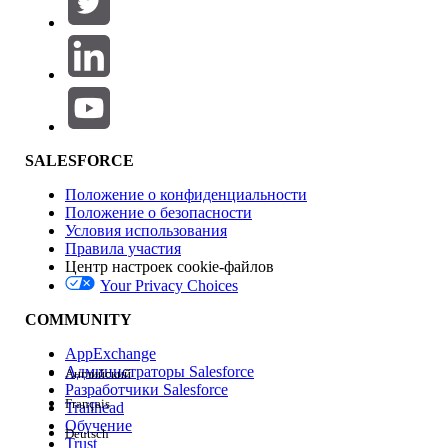
Добавить
Область продуктов
Влияние на функции
SALESFORCE
Положение о конфиденциальности
Положение о безопасности
Условия использования
Правила участия
Центр настроек cookie-файлов
Your Privacy Choices
Версия
COMMUNITY
AppExchange
Администраторы Salesforce
Английский
Разработчики Salesforce
Français
Trailhead
Возможности
Обучение
Deutsch
Trust