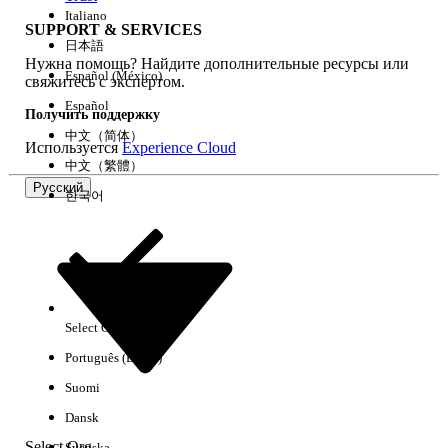
Italiano
SUPPORT & SERVICES
日本語
Нужна помощь? Найдите дополнительные ресурсы или
Очистить все
Готово
Español (México)
свяжитесь с экспертом.
Español
Получить поддержку
中文（简体）
Используется
Experience Cloud
中文（繁體）
Русский
한국어
Select Org
Русский
Português (Brasil)
Результаты отсутствуют
Suomi
Ниже приведены некоторые советы по поиску.
Dansk
Проверьте орфографию ключевых слов.
Select Org
Svenska