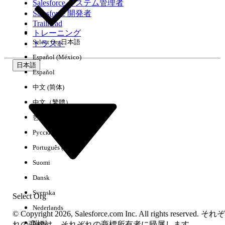
Salesforce システム管理者
Salesforce 開発者
環境
Trailhead
トレーニング
Select Org
日本語
トラスト
Español (México)
日本語
Español
すべてクリア
完了
中文 (简体)
中文（繁體）
한국어
Русский
Português (Brasil)
Suomi
Dansk
Svenska
Select Org
Nederlands
© Copyright 2026, Salesforce.com Inc. All rights reserved. それぞ
Norsk
結果がありません
れの商標は、それぞれの商標所有者に帰属します。