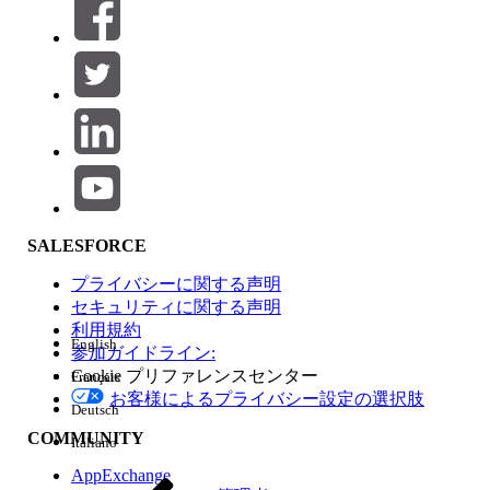
絞り込み条件 (0)
絞り込み条件を選択
追加
製品エリア
SALESFORCE
機能の影響
プライバシーに関する声明
セキュリティに関する声明
利用規約
English
参加ガイドライン:
Cookie プリファレンスセンター
Français
エディション
お客様によるプライバシー設定の選択肢
Deutsch
COMMUNITY
Italiano
AppExchange