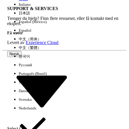
Italiano
SUPPORT & SERVICES
日本語
Trenger du hjelp? Finn flere ressurser, eller få kontakt med en
Fjern alle
Utført
Español (México)
ekspert.
Español
Få støtte
中文（简体）
Levert av
Experience Cloud
中文（繁體）
Norsk
한국어
Русский
Português (Brasil)
Suomi
Dansk
Svenska
Ingen resultater
Nederlands
Her er noen søketips
Kontroller stavemåten i søkeordene.
Select Org