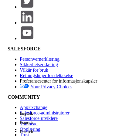
Legg til
Produktområde
Funksjonsinnvirkning
SALESFORCE
Personvernerklæring
Sikkerhetserklæring
Vilkår for bruk
Retningslinjer for deltakelse
Preferansesenter for informasjonskapsler
Your Privacy Choices
Utgave
COMMUNITY
AppExchange
Salesforce-administratorer
Engelsk
Salesforce-utviklere
Français
Trailhead
Erfaring
Opplæring
Deutsch
Trust