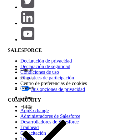
Agregar
Área de productos
Repercusión de función
SALESFORCE
Declaración de privacidad
Declaración de seguridad
English
Condiciones de uso
Directrices de participación
Français
Centro de preferencias de cookies
Deutsch
Sus opciones de privacidad
Edición
Italiano
COMMUNITY
日本語
AppExchange
Administradores de Salesforce
Desarrolladores de Salesforce
Trailhead
Experiencia
Capacitación
Trust