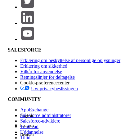
Produktområde
Funktionspåvirkning
SALESFORCE
Erklæring om beskyttelse af personlige oplysninger
Erklæring om sikkerhed
Vilkår for anvendelse
Retningslinjer for deltagelse
Cookie-præferencecenter
Uw privacybeslissingen
Version
COMMUNITY
AppExchange
Salesforce-administratorer
English
Salesforce-udviklere
Français
Trailhead
Experience
Uddannelse
Deutsch
Tillid