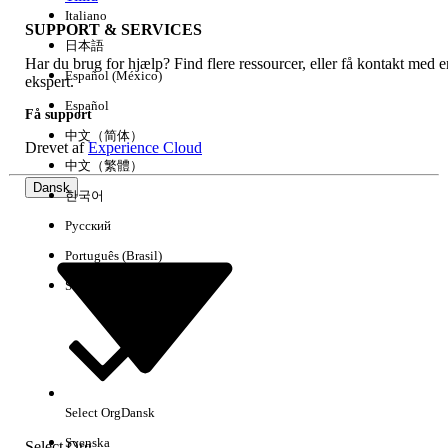
Italiano
SUPPORT & SERVICES
日本語
Har du brug for hjælp? Find flere ressourcer, eller få kontakt med e
Ryd alle
Udført
Español (México)
ekspert.
Español
Få support
中文（简体）
Drevet af
Experience Cloud
中文（繁體）
Dansk
한국어
Русский
Português (Brasil)
Suomi
Ingen resultater
Her er nogle søgetips
Select Org
Dansk
Kontroller stavemåden for dine søgeord.
Svenska
Select Org