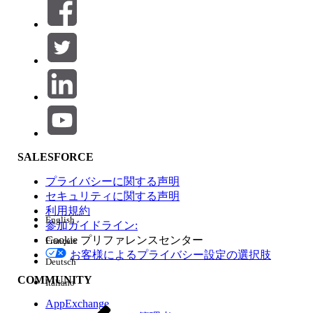
絞り込み条件 (0)
絞り込み条件を選択
追加
製品エリア
SALESFORCE
機能の影響
プライバシーに関する声明
セキュリティに関する声明
利用規約
English
参加ガイドライン:
Cookie プリファレンスセンター
Français
エディション
お客様によるプライバシー設定の選択肢
Deutsch
COMMUNITY
Italiano
AppExchange