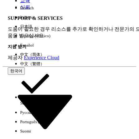
교육
신뢰
Deutsch
Italiano
SUPPORT & SERVICES
모두 지우기
완료
日本語
도움이 필요한 경우 리소스를 추가로 확인하거나 전문가의 
움을 받으십시오.
Español (México)
Español
지원 받기
中文（简体）
제공자
Experience Cloud
中文（繁體）
한국어
Select Org
한국어
Русский
결과 없음
Português (Brasil)
몇 가지 검색 팁
Suomi