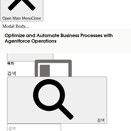
Open Main Menu
Close
Modal Body...
Optimize and Automate Business Processes with
Agentforce Operations
목차
검색
목차 표시
목차
검색