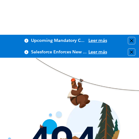
Upcoming Mandatory Changes to Public Key Infrastructure (PKI)
Leer más
Clo
Salesforce Enforces New Security Requirements in Summer 2026
Leer más
Clo