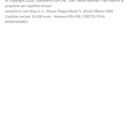
© Copyright 2026, Salesforce.com Inc. Tutti i diritti riservati. Vari marchi di
proprietà dei rispettivi titolari.
salesforce.com Italy S.r.l., Piazza Filippo Meda 5, 20121 Milano (MI)
Capitale sociale 10.000 euro - Numero REA MI-1785731 P.IVA
04959160963