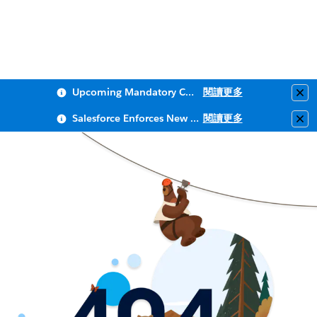
Upcoming Mandatory Changes to Public Key Infrastructure (PKI)
閱讀更多
Clo
Salesforce Enforces New Security Requirements in Summer 2026
閱讀更多
Clo