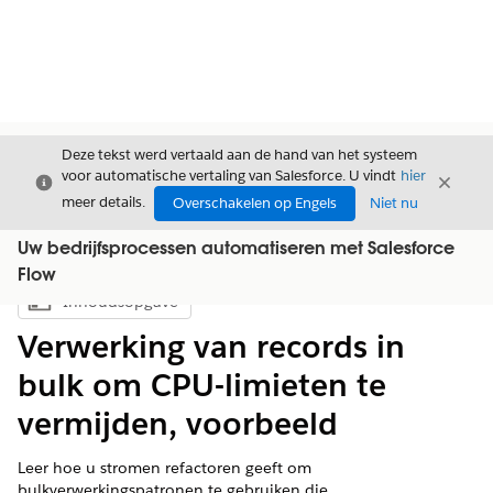
Deze tekst werd vertaald aan de hand van het systeem
voor automatische vertaling van Salesforce. U vindt
hier
Sluiten
Sluite
Sluiten
meer details.
Overschakelen op Engels
Niet nu
Uw bedrijfsprocessen automatiseren met Salesforce
Flow
Inhoudsopgave
Inhoudsopgave weergeven
Verwerking van records in
bulk om CPU-limieten te
vermijden, voorbeeld
Leer hoe u stromen refactoren geeft om
bulkverwerkingspatronen te gebruiken die