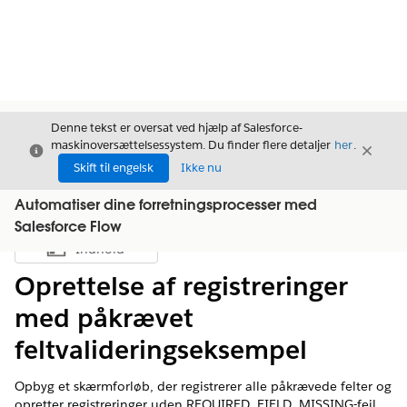
Denne tekst er oversat ved hjælp af Salesforce-
maskinoversættelsessystem. Du finder flere detaljer
her
.
Luk
Luk
Luk
Skift til engelsk
Ikke nu
Automatiser dine forretningsprocesser med
Salesforce Flow
Indhold
Vis indholdsfortegnelse
Oprettelse af registreringer
med påkrævet
feltvalideringseksempel
Opbyg et skærmforløb, der registrerer alle påkrævede felter og
opretter registreringer uden REQUIRED_FIELD_MISSING-fejl.