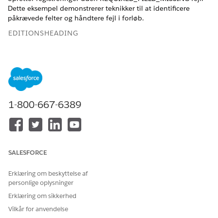
Dette eksempel demonstrerer teknikker til at identificere
påkrævede felter og håndtere fejl i forløb.
EDITIONSHEADING
Vis understøttede versioner.
BRUGERTILLADELSER PÅKRÆVET
Hvis du vil åbne, redigere,
Administrer forløb
1-800-667-6389
oprette, aktivere eller
deaktivere et forløb ved
brug af alle forløbstyper,
elementer og funktioner, der
er tilgængelige i Flow
Builder, herunder Einstein
SALESFORCE
og Agentforce for Flow:
Erklæring om beskyttelse af
Dette eksempel viser, hvordan du opbygger et skærmforløb,
personlige oplysninger
der opretter kontaktregistreringer og udfylder alle påkrævede
Erklæring om sikkerhed
felter. Identificer påkrævede felter, indsaml de nødvendige
data fra brugere, og håndter fejl effektivt.
Vilkår for anvendelse