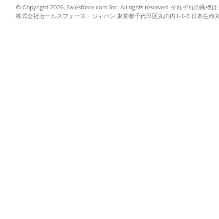
ードを作成する
© Copyright 2026, Salesforce.com Inc. All rights reserve
するケースに対応
株式会社セールスフォース・ジャパン 東京都千代田区丸の内1-1-3 日本生命丸の内ガ
に役に立つエラーメッセージを表示する
セットとして使用します。
人取引先責任者に必須)
成する前に、必ず必須項目を識別してください。
としてマークし、ユーザーがスキップできないようにします。
作に障害パスを追加して、予期しないエラーを効果的に管理します。
素を使用します。
データシナリオでフローをテストします。
項目を自動的に指定する場合は、クイックアクションの使用を検討してください
説明を使用してフローを文書化します。