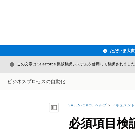
閉じる
この文章は Salesforce 機械翻訳システムを使用して翻訳されまし
ビジネスプロセスの自動化
SALESFORCE ヘルプ
ドキュメント
詳細情報:
目次を表示
必須項目検