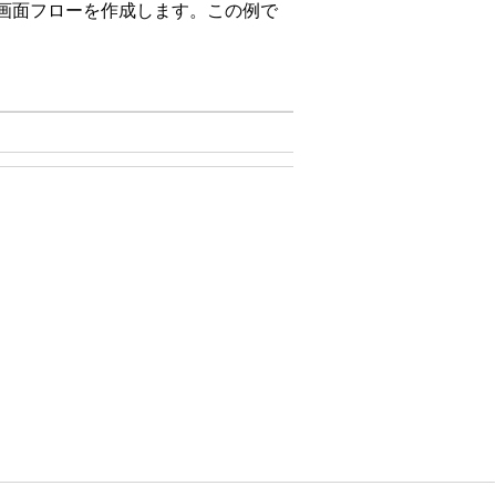
成する画面フローを作成します。この例で
例を示します。必須項目を特定し、ユ
面フローを作成します。フロー: