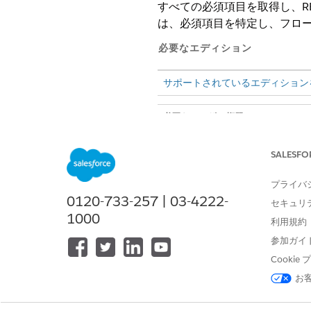
すべての必須項目を取得し、REQ
は、必須項目を特定し、フロ
必要なエディション
サポートされているエディション
必要なユーザー権限
Einstein for Flow や Agentfor
できるすべてのフロー タイプ、
SALESFO
編集、作成、有効化、または無効
プライバ
次に、取引先責任者レコード
0120-733-257 | 03-4222-
セキュリ
ーザーから必要なデータを収
1000
利用規約
参加ガイ
シナリオ
Cooki
見込み客とのミーティング中に
お
ユーザーからすべての必須情報