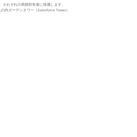
d. それぞれの商標は、それぞれの商標所有者に帰属します。
ーデンタワー（Salesforce Tower）
。