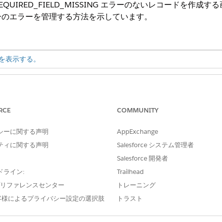
UIRED_FIELD_MISSING エラーのないレコードを作
ーのエラーを管理する方法を示しています。
を表示する。
ce for Flow など、Flow Builder で使用
「フローの管理」
要素、機能を使用してフローを開く、
RCE
COMMUNITY
化する
シーに関する声明
AppExchange
を作成し、すべての必須項目を入力する画面フローを作成する
ティに関する声明
Salesforce システム管理者
集して、エラーを効果的に管理します。
Salesforce 開発者
ドライン:
Trailhead
e プリファレンスセンター
トレーニング
営業担当が取引先責任者をすばやく作成するために使用する画
客様によるプライバシー設定の選択肢
トラスト
を収集する