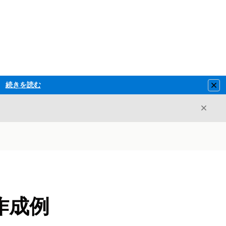
続きを読む
Clo
閉じ
閉じる
作成例