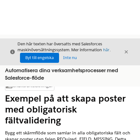
Den här texten har översatts med Salesforces
maskinöversättningssystem. Mer information
här
.
Stäng
Stäng
Stäng
Byt till engelska
Inte nu
Automatisera dina verksamhetsprocesser med
Salesforce-flöde
Innehållsförteckningar
Visa innehållsförteckning
Exempel på att skapa poster
med obligatorisk
fältvalidering
Bygg ett skärmflöde som samlar in alla obligatoriska fält och
skapar poster utan felen REQuired_FIELD_MISSING. Detta