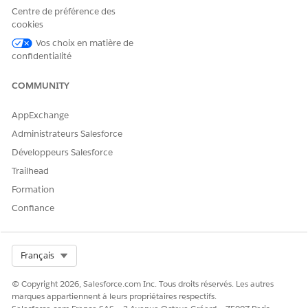
différer.
Centre de préférence des
cookies
Vos choix en matière de
confidentialité
CET ARTICLE A-T-IL RÉSOLU VOTRE PROBLÈME ?
Dites-nous ce que nous pouvons améliorer !
COMMUNITY
Oui
Non
AppExchange
Administrateurs Salesforce
Développeurs Salesforce
Trailhead
Formation
Confiance
Select Org
Français
© Copyright 2026, Salesforce.com Inc. Tous droits réservés. Les autres
marques appartiennent à leurs propriétaires respectifs.