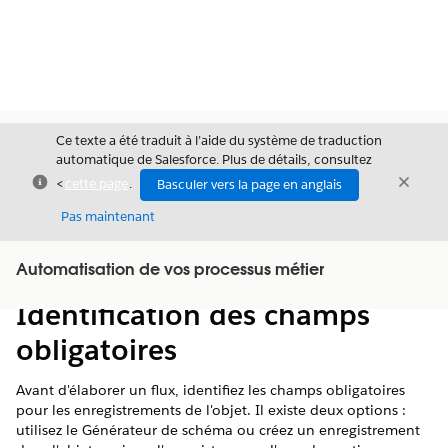
Ce texte a été traduit à l’aide du système de traduction
automatique de Salesforce. Plus de détails, consultez
Fermer
Ferme
<
cette page
.
Basculer vers la page en anglais
Fermer
Pas maintenant
Table des
Automatisation de vos processus métier
Afficher la table des matières
matières
Identification des champs
obligatoires
Avant d'élaborer un flux, identifiez les champs obligatoires
pour les enregistrements de l'objet. Il existe deux options :
utilisez le Générateur de schéma ou créez un enregistrement