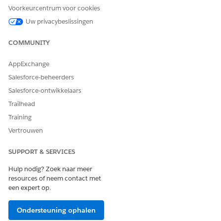
Voorkeurcentrum voor cookies
HEEFT DIT ARTIKEL UW PROBLEEM OPGELOST?
Uw privacybeslissingen
Laat ons weten wat we kunnen doen om te verbeteren!
COMMUNITY
Ja
Nee
AppExchange
Salesforce-beheerders
Salesforce-ontwikkelaars
Trailhead
Training
Vertrouwen
SUPPORT & SERVICES
Hulp nodig? Zoek naar meer
resources of neem contact met
een expert op.
Ondersteuning ophalen