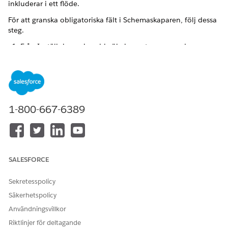
inkluderar i ett flöde.
För att granska obligatoriska fält i Schemaskaparen, följ dessa
steg.
Från Inställningar, i snabbsökningsrutan, anger du
och väljer sedan
Objekthanterare
.
Objekthanterare
Klicka på
Schemaskapare
.
Sök efter objektet.
Håll markören över objektet och klicka på
förstoringsglaset.
1-800-667-6389
Filtrera eller skanna efter obligatoriska fält.
Till exempel kräver standardobjektet Kontakt fältet
Efternamn.
För att verifiera egna krav, kontrollera om din organisation
har egna obligatoriska fält eller valideringsregler som gör
SALESFORCE
andra fält obligatoriska.
Om objektet i flödet använder posttyper, gå igenom varje
Sekretesspolicy
posttyp eftersom kraven kan skilja sig åt.
Säkerhetspolicy
Användningsvillkor
Riktlinjer för deltagande