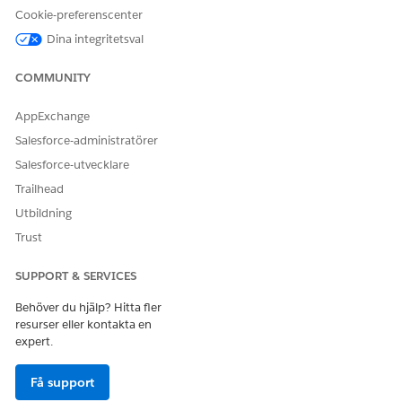
LÖSTE DENNA ARTIKEL DITT PROBLEM?
Cookie-preferenscenter
Berätta för oss vad vi kan förbättra!
Dina integritetsval
Ja
Nej
COMMUNITY
AppExchange
Salesforce-administratörer
Salesforce-utvecklare
Trailhead
Utbildning
Trust
SUPPORT & SERVICES
Behöver du hjälp? Hitta fler
resurser eller kontakta en
expert.
Få support