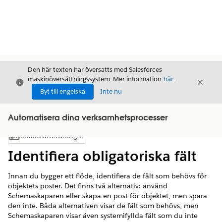
Den här texten har översatts med Salesforces
maskinöversättningssystem. Mer information
här
.
Stäng
Stäng
Stäng
Byt till engelska
Inte nu
Automatisera dina verksamhetsprocesser
Innehållsförteckningar
Visa innehållsförteckning
Identifiera obligatoriska fält
Innan du bygger ett flöde, identifiera de fält som behövs för
objektets poster. Det finns två alternativ: använd
Schemaskaparen eller skapa en post för objektet, men spara
den inte. Båda alternativen visar de fält som behövs, men
Schemaskaparen visar även systemifyllda fält som du inte