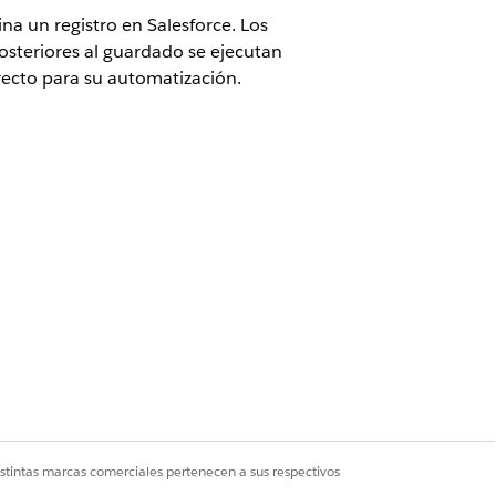
na un registro en Salesforce. Los
posteriores al guardado se ejecutan
rrecto para su automatización.
adenó el flujo antes de guardarlo en
istintas marcas comerciales pertenecen a sus respectivos