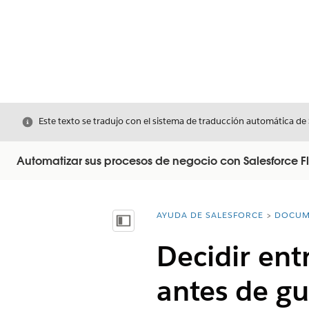
Cerrar
Este texto se tradujo con el sistema de traducción automática de
Automatizar sus procesos de negocio con Salesforce F
AYUDA DE SALESFORCE
DOCUM
Usted está aquí:
Mostrar índice de materias
Decidir ent
antes de gu