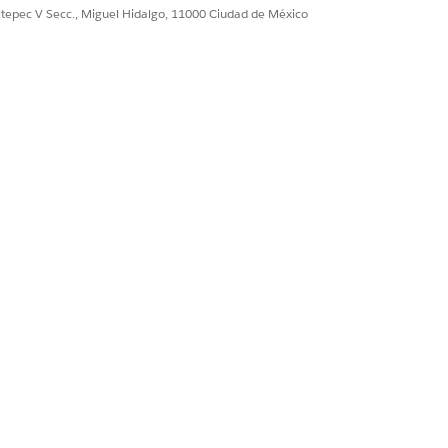
ultepec V Secc., Miguel Hidalgo, 11000 Ciudad de México
 al guardado puede hacer. Los flujos
e guardarlo en la base de datos.
actualizar o crear registros
SPUÉS DE GUARDAR
spués de que Salesforce guarde el
gistro y otorgue un Id. al registro.
sponible. Utilícelo para crear registros
lacionados, agregar a fórmulas o pasar
sistemas externos.
, pero la actualización del registro
sencadenante requiere una operación
 guardado adicional en el backend.
. El registro se guarda cuando se