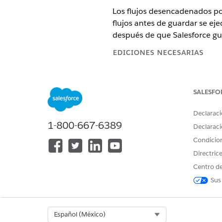
Los flujos desencadenados por
flujos antes de guardar se eje
después de que Salesforce guar
EDICIONES NECESARIAS
Ver ediciones admitidas.
SALESFO
PERMISOS DE USUARIO NECES
Declaraci
Para abrir, modificar, crear, acti
1-800-667-6389
todos los tipos de flujo, eleme
Declaraci
Builder, incluyendo Einstein y A
Condicio
Directric
Cuándo utilizar un flujo ante
Centro de
Sus
Utilice un flujo antes de guar
la base de datos. Un flujo ant
Select Org
Español (México)
Cuándo utilizar un flujo des