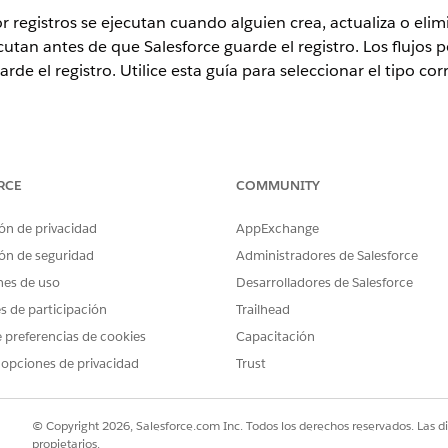
 registros se ejecutan cuando alguien crea, actualiza o elimi
cutan antes de que Salesforce guarde el registro. Los flujos 
de el registro. Utilice esta guía para seleccionar el tipo co
RCE
COMMUNITY
ARIOS
ón de privacidad
AppExchange
var o desactivar un flujo utilizando
Gestionar flujo
ntos y funciones disponibles en Flow
ón de seguridad
Administradores de Salesforce
gentforce for Flow:
nes de uso
Desarrolladores de Salesforce
es de participación
Trailhead
s de guardar
 preferencias de cookies
Capacitación
 opciones de privacidad
Trust
dar cuando desee actualizar o validar el registro que desenc
es del guardado solo puede actualizar y validar registros.
© Copyright 2026, Salesforce.com Inc. Todos los derechos reservados. Las d
pués de guardar
propietarios.