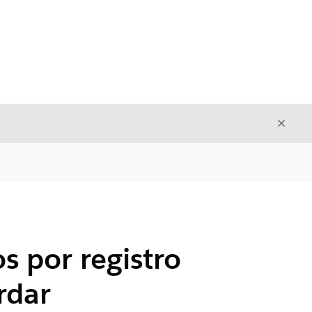
Cerrar
Cerrar
s por registro
rdar