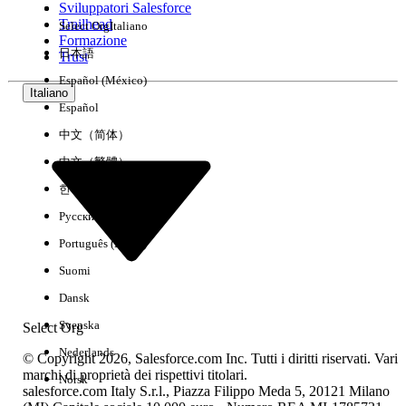
Sviluppatori Salesforce
Trailhead
Select Org
Italiano
Esperienza
Formazione
日本語
Trust
Español (México)
Italiano
Español
Cancella tutto
Chiudi
中文（简体）
中文（繁體）
한국어
Русский
Português (Brasil)
Suomi
Dansk
Svenska
Select Org
Nederlands
© Copyright 2026, Salesforce.com Inc. Tutti i diritti riservati. Vari
marchi di proprietà dei rispettivi titolari.
Norsk
salesforce.com Italy S.r.l., Piazza Filippo Meda 5, 20121 Milano
Nessun risultato