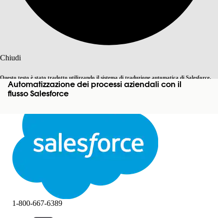
Cerca
Chiudi
Questo testo è stato tradotto utilizzando il sistema di traduzione automatica di Salesforce.
Automatizzazione dei processi aziendali con il
Passa all'inglese
Non ora
Ulteriori dettagli sono disponibili
qui
.
flusso Salesforce
Chiudi
Chiudi
1-800-667-6389