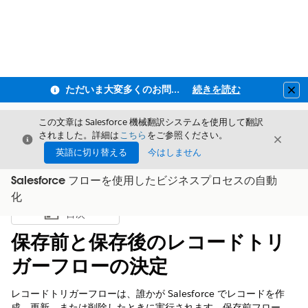
ただいま大変多くのお問い合わせをいただいており、ご連絡までにお時間を頂戴しております
続きを読む
Clo
この文章は Salesforce 機械翻訳システムを使用して翻訳
されました。詳細は
こちら
をご参照ください。
閉じる
閉じ
閉じる
英語に切り替える
今はしません
Salesforce フローを使用したビジネスプロセスの自動
化
目次
目次を表示
保存前と保存後のレコードトリ
ガーフローの決定
レコードトリガーフローは、誰かが Salesforce でレコードを作
成、更新、または削除したときに実行されます。保存前フロー