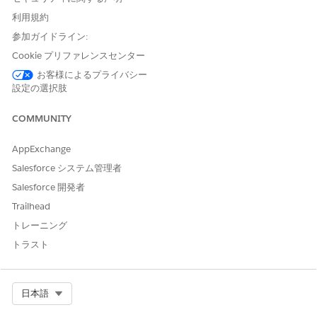
に保存する前に更新または検証する場合に使用します。保存前フ
利用規約
ローでは、レコードの更新と検証のみが可能です。
参加ガイドライン:
保存後フローを使用するケース
Cookie プリファレンスセンター
お客様によるプライバシー
保存後フローを使用して、保存前フローではできないことを実行
設定の選択肢
できます。保存後フローでは、データベースに保存された後にト
リガーレコードを更新または検証できます。さらに、保存後フロ
COMMUNITY
ーでは、トリガーレコードの ID を使用して、関連レコードや関連
しないレコードの更新または作成、メールの送信、その他の多く
のアクションを実行します。
AppExchange
Salesforce システム管理者
比較: 保存前と保存後
Salesforce 開発者
Trailhead
考慮事項
保存前
保存後
トレーニング
When it runs (実行さ
Salesforce でレコ
Salesforce でレコ
トラスト
れるタイミング)
ードがデータベー
ードが保存され、
スに保存される
レコードに ID が
前。
付与された後。
Select Org
日本語
レコード ID の可用性
利用できません。
利用できます。関
のトリガー
連レコードの作