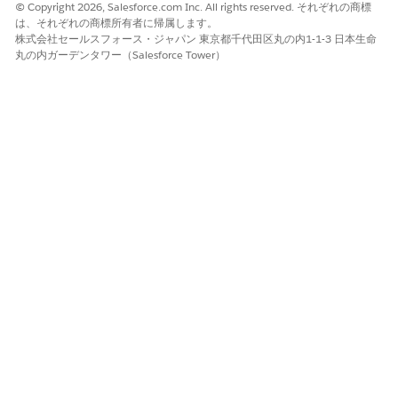
© Copyright 2026, Salesforce.com Inc. All rights reserved. それぞれの商標
成、数式への追
は、それぞれの商標所有者に帰属します。
加、外部システム
株式会社セールスフォース・ジャパン 東京都千代田区丸の内1-1-3 日本生命
への受け渡しに使
丸の内ガーデンタワー（Salesforce Tower）
用します。
トリガーレコードの更
はい。それが全て
はい。ただし、ト
新
なら最良の選択だ
リガーレコードを
更新するには、バ
ックエンドで追加
の保存操作が必要
です。
データの検証と保存の
はい。不正なデー
いいえ。フローの
防止
タがコミットされ
実行時にレコード
る前にエラーメッ
が保存されます。
セージを表示し、
保存をブロックし
ます。
関連レコードの作成ま
いいえ。トリガー
はい。レコードを
たは更新
レコードのみを更
作成および更新し
新します。
ます。
メールの送信または外
いいえ、サポート
はい。メール送