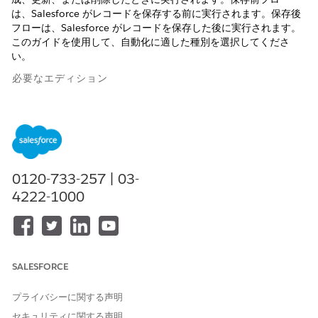
は、Salesforce がレコードを保存する前に実行されます。保存後
フローは、Salesforce がレコードを保存した後に実行されます。
このガイドを使用して、自動化に適した種別を選択してくださ
い。
必要なエディション
サポートされているエディションを表示する。
必要なユーザー権限
Einstein for Flow や
「フローの管理」
0120-733-257 | 03-
Agentforce for Flow など、
4222-1000
Flow Builder で使用できるす
べてのフロー タイプ、要素、
機能を使用してフローを開
く、編集、作成、有効化、ま
たは無効化する
SALESFORCE
保存前フローを使用するケース
プライバシーに関する声明
保存前フローは、フローをトリガーしたレコードをデータベース
セキュリティに関する声明