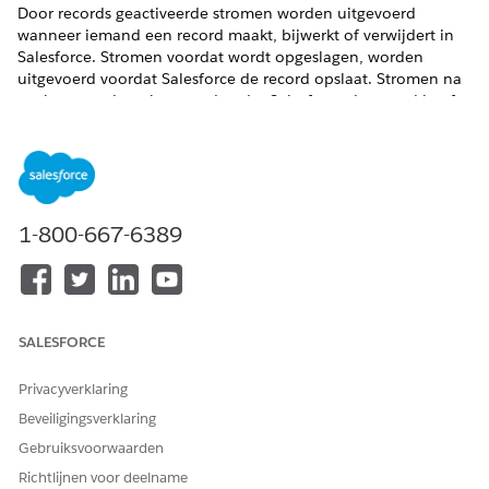
Door records geactiveerde stromen worden uitgevoerd
wanneer iemand een record maakt, bijwerkt of verwijdert in
Salesforce. Stromen voordat wordt opgeslagen, worden
uitgevoerd voordat Salesforce de record opslaat. Stromen na
opslaan worden uitgevoerd nadat Salesforce de record heeft
opgeslagen. Gebruik deze handleiding om het juiste type voor
uw automatisering te kiezen.
VEREISTE EDITIONS
1-800-667-6389
Ondersteunde editions weergeven.
VEREISTE GEBRUIKERSMACHTIGINGEN
Een stroom openen,
Stroom beheren
bewerken, maken, activeren
SALESFORCE
of deactiveren met behulp
van alle stroomtypen,
Privacyverklaring
elementen en voorzieningen
Beveiligingsverklaring
die beschikbaar zijn in Flow
Builder, inclusief Einstein en
Gebruiksvoorwaarden
Agentforce voor Flow:
Richtlijnen voor deelname