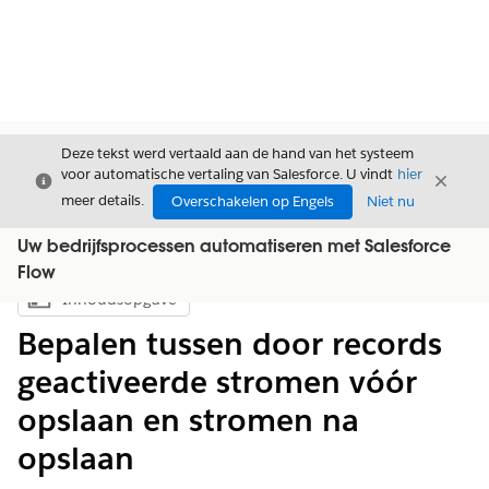
Deze tekst werd vertaald aan de hand van het systeem
voor automatische vertaling van Salesforce. U vindt
hier
Sluiten
Sluite
Sluiten
meer details.
Overschakelen op Engels
Niet nu
Uw bedrijfsprocessen automatiseren met Salesforce
Flow
Inhoudsopgave
Inhoudsopgave weergeven
Bepalen tussen door records
geactiveerde stromen vóór
opslaan en stromen na
opslaan