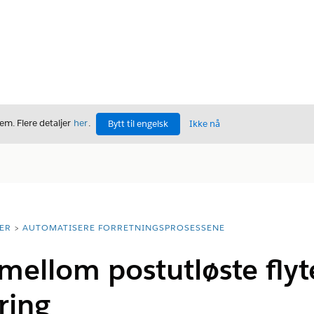
m. Flere detaljer
her
.
Bytt til engelsk
Ikke nå
ER
AUTOMATISERE FORRETNINGSPROSESSENE
llom postutløste flyte
ring