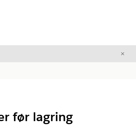
Avslut
Avslutt
r før lagring