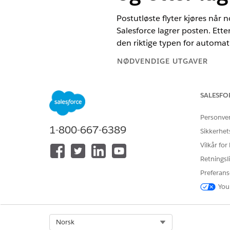
Postutløste flyter kjøres når n
Salesforce lagrer posten. Etter
den riktige typen for automat
NØDVENDIGE UTGAVER
Se støttede versjoner.
SALESFO
NØDVENDIG BRUKERTILLATELS
Personve
1-800-667-6389
For å åpne, redigere, opprette, a
Sikkerhet
alle flyttyper, elementer og funk
Vilkår for
Builder, inkludert Einstein og A
Retningsli
Preferans
Når skal en flyt brukes før lag
You
Bruk en flyt før lagring når du
forhåndslagringsflyt kan bare
Select Org
Norsk