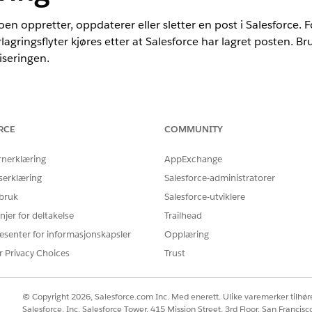
oen oppretter, oppdaterer eller sletter en post i Salesforce. 
lagringsflyter kjøres etter at Salesforce har lagret posten. B
iseringen.
RCE
COMMUNITY
E
rnerklæring
AppExchange
ktivere eller deaktivere en flyt med
Behandle flyter
serklæring
Salesforce-administratorer
sjoner som er tilgjengelig i Flow
 bruk
Salesforce-utviklere
gentforce for Flow:
njer for deltakelse
Trailhead
esenter for informasjonskapsler
Opplæring
ring
r Privacy Choices
Trust
 vil oppdatere eller validere posten som utløste flyten, før d
 oppdatere og validere poster.
© Copyright 2026, Salesforce.com Inc. Med enerett. Ulike varemerker tilhøre
Salesforce, Inc. Salesforce Tower, 415 Mission Street, 3rd Floor, San Francis