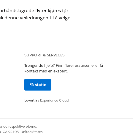
Forhåndslagrede flyter kjøres før
ruk denne veiledningen til å velge
SUPPORT & SERVICES
Trenger du hjelp? Finn flere ressurser, eller få
kontakt med en ekspert.
Få støtte
Levert av
Experience Cloud
en lagres i databasen. En
r de respektive eierne.
co, CA 94105, United States