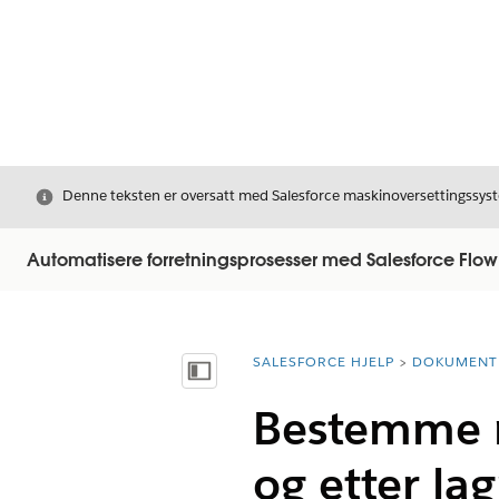
Avslutt
Denne teksten er oversatt med Salesforce maskinoversettingssyste
Automatisere forretningsprosesser med Salesforce Flow
SALESFORCE HJELP
DOKUMENT
Du er her:
Vis innholdsfortegnelse
Bestemme me
og etter lag