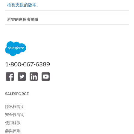
檢視支援的版本。
所需的使用者權限
若要使用 Flow Builder 中所有
管理流程
可用的流程類型、元素和功能
(包括 Einstein 和 Agentforce
for Flow) 來開啟、編輯、建
立、啟用或停用流程:
1-800-667-6389
新商機需要追蹤,因為這只是客戶關係的開頭。建立商機後,通常需要
追蹤工作,例如連絡商機、排程簡介通話,或在通話後傳送感謝備註。
您不必每次手動建立這些工作,而是執行自動建立這些工作的流程。
只要使用者建立商機,您的流程就會建立指派給商機擁有者的工作,並
顯示提醒以追蹤該商機的後續狀況。
SALESFORCE
此範例使用儲存後流程,因為您正在建立記錄 (工作),這需要先儲存商
隱私權聲明
機,使其具有記錄識別碼。您需要商機記錄識別碼才能將工作連結至
商機擁有者。
安全性聲明
使用條款
建立記錄觸發的流程
參與原則