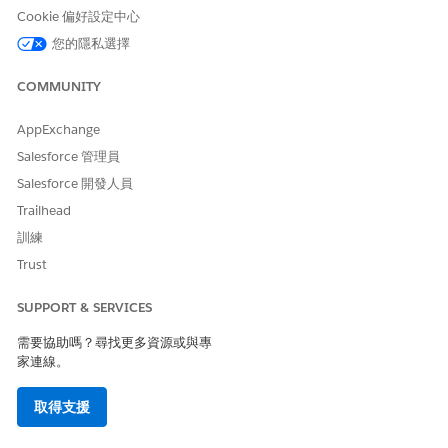
開啟「流程」清單檢視。
Cookie 偏好設定中心
進入「設定」，在「快速尋找」方塊中，輸入
，然後選
流程
您的隱私選擇
取「
流程
」。
進入「自動化」應用程式,選取「
流程」
索引標籤。
COMMUNITY
從任何 Lightning 應用程式的「
流程」
索引標籤中,按一下
動作功能表,然後選取「
開啟流程
」。
AppExchange
建立記錄觸發的流程。
Salesforce 管理員
進入「自動化 Lightning」應用程式,按一下「
新增
」。選取
Salesforce 開發人員
「
觸發的自動化」圖標
,然後選取「
記錄觸發流程」
圖標。
進入「設定」,按一下「
新增流程
」,選取「
觸發的自動化」
Trailhead
圖標,然後選取「
記錄觸發流程」
圖標。
訓練
「設定開始」面板隨即開啟。
Trust
指定流程執行的時機
SUPPORT & SERVICES
您想讓流程在建立商機時執行。若要追蹤商機,您需要電子郵件或電
需要協助嗎？尋找更多資源或與專
話號碼。
家連線。
設定您要執行流程的時間。
取得支援
在「設定起點」面板上,針對「物件」選取「
商機
」。
針對「觸發流程的時機」，選取「
已建立記錄
」。