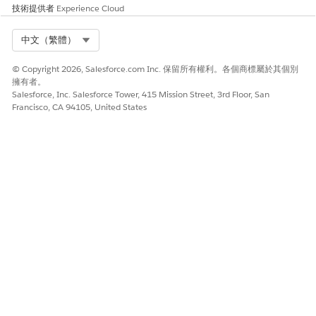
若要讓流程在新商機沒有任何連絡人資訊時無法執行,請將條件
技術提供者
Experience Cloud
新增至「開始」元素。
在「設定項目條件」區段中,針對「條件需求」選取「
符合任一
Select Org
中文（繁體）
條件 (OR)
」。
「符合任一條件 (OR)」選項表示至少符合其中一個條件。如果
© Copyright 2026, Salesforce.com Inc. 保留所有權利。各個商標屬於其個別
商機有電子郵件地址、電話號碼或兩者,則流程會執行。
擁有者。
Salesforce, Inc. Salesforce Tower, 415 Mission Street, 3rd Floor, San
針對「欄位」,選取「
電子郵件」。
Francisco, CA 94105, United States
針對「運算子」,選取「
為 Null
」。
空值表示沒有值。
針對「值」,選取「
False
」。
按一下
+ 新增條件
。
現在,新增電話號碼的條件。
針對「欄位」,選取「
電話」。
針對「運算子」,選取「
為 Null
」。
針對「值」,選取「
False
」。
針對「最佳化流程」,選取「
動作與相關記錄」
圖標。
「動作與相關記錄」選項是使其成為儲存後流程的選項。
start 元素如下所示。