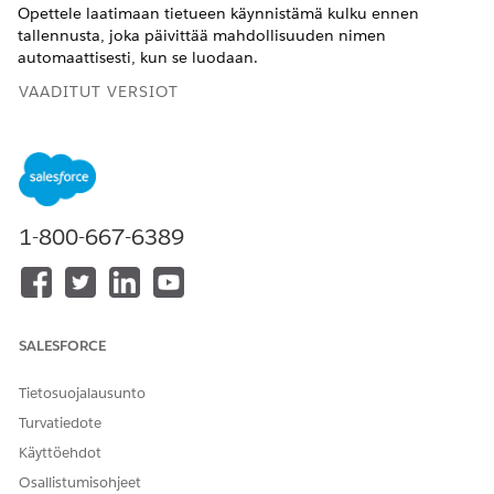
Opettele laatimaan tietueen käynnistämä kulku ennen
tallennusta, joka päivittää mahdollisuuden nimen
automaattisesti, kun se luodaan.
VAADITUT VERSIOT
Näytä tuetut Edition-versiot.
TARVITTAVAT KÄYTTÖOIKEUDET
1-800-667-6389
Kulun avaaminen,
Kulkujen hallintaoikeus
muokkaaminen, luominen,
aktivointi tai aktivoinnin
kumoaminen käyttämällä
kaikkia Flow Builderissa
käytettävissä olevia
SALESFORCE
kulkutyyppejä, elementtejä
ja ominaisuuksia, mukaan
Tietosuojalausunto
lukien Einstein ja Agentforce
for Flow:
Turvatiedote
Käyttöehdot
Yhtiölläsi on mahdollisuuksille nimeämiskäytäntö, mutta
myyntiedustajat unohtavat käyttää sitä luodessaan
Osallistumisohjeet