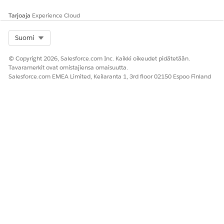
Valitse
käynnistetyt automaatiot
-ruutu ja valitse sitten
Tarjoaja
Experience Cloud
tietueiden käynnistämä kulku
-ruutu.
Napsauta Määritykset-valikosta
Uusi kulku
, valitse
Select Org
Suomi
Käynnistetyt automaatiot
-ruutu ja valitse sitten
Tietueiden käynnistämä kulku
-ruutu.
© Copyright 2026, Salesforce.com Inc. Kaikki oikeudet pidätetään.
Tavaramerkit ovat omistajiensa omaisuutta.
Määritä aloitus -paneeli avautuu.
Salesforce.com EMEA Limited, Keilaranta 1, 3rd floor 02150 Espoo Finland
Määritä, milloin kulkusi suoritetaan
Aloitus-elementissä kerrotaan kululle, mitä sinun tulisi
huomioida. Haluat suorittaa kulun, kun käyttäjä luo
mahdollisuuden ja vain, kun Summa-kenttä muuttuu.
Määritä milloin haluat suorittaa kulkusi.
Valitse Määritä aloitus -paneelista objektiksi
Mahdollisuus
.
Tämä vaihe käskee kulkua tarkastelemaan
mahdollisuustietueita.
Valitse Käynnistä kulku, kun -osiosta
Tietue luodaan
.
Älä määritä mitään ehtoja, koska haluat tämän kulun
suorittavan kaikille uusille mahdollisuuksille.
Valitse Optimoi kulku -kenttään
Nopeat kenttäpäivitykset
-