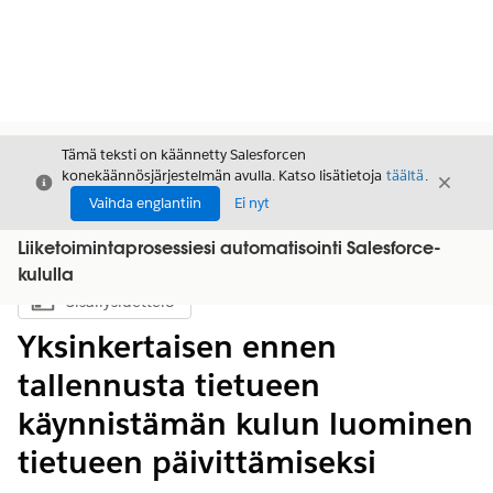
Tämä teksti on käännetty Salesforcen
konekäännösjärjestelmän avulla. Katso lisätietoja
täältä
.
Sulje
Sulje
Sulje
Vaihda englantiin
Ei nyt
Liiketoimintaprosessiesi automatisointi Salesforce-
kululla
Sisällysluettelo
Näytä sisällysluettelo
Yksinkertaisen ennen
tallennusta tietueen
käynnistämän kulun luominen
tietueen päivittämiseksi