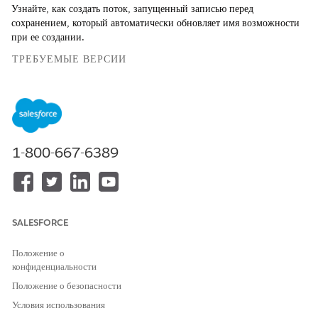
Узнайте, как создать поток, запущенный записью перед
сохранением, который автоматически обновляет имя возможности
при ее создании.
ТРЕБУЕМЫЕ ВЕРСИИ
Просмотр поддерживаемых версий.
ТРЕБУЕМЫЕ ПОЛНОМОЧИЯ ПОЛЬЗОВАТЕЛЯ
1-800-667-6389
Для открытия, редактирования,
Управление потоком
создания, активации или
деактивации потока
посредством всех типов
потоков, элементов и
функций, доступных в Flow
SALESFORCE
Builder, включая Einstein и
Agentforce for Flow:
Положение о
конфиденциальности
В вашей компании существует правило наименования
возможностей, но торговые представители забывают использовать
Положение о безопасности
его при создании возможностей. Несогласованные имена
Условия использования
возможностей затрудняют быстрое сканирование возможностей