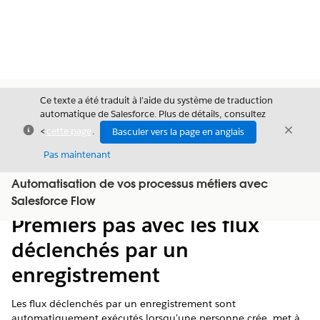
Ce texte a été traduit à l’aide du système de traduction
automatique de Salesforce. Plus de détails, consultez
Fermer
Ferme
<
cette page
.
Basculer vers la page en anglais
Fermer
Pas maintenant
Automatisation de vos processus métiers avec
Table des
Afficher la table des matières
Salesforce Flow
matières
Premiers pas avec les flux
déclenchés par un
enregistrement
Les flux déclenchés par un enregistrement sont
automatiquement exécutés lorsqu'une personne crée, met à