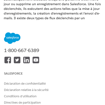
jour ou supprime un enregistrement dans Salesforce. Une fois
déclenchés, ils exécutent des actions telles que la mise à jour
d'enregistrements, la création d'enregistrements et l'envoi d'e-
mails. Il existe deux types de flux déclenchés par un
enregistrement. Apprenez en quoi elles diffèrent pour pouvoir
utiliser celle qui convient le mieux à votre situation.
ÉDITIONS REQUISES
Afficher les éditions prises en charge.
1-800-667-6389
AUTORISATIONS UTILISATEUR REQUISES
Pour ouvrir, modifier, créer,
Gérer les flux
activer ou désactiver un flux
SALESFORCE
en utilisant tous les types,
éléments et fonctionnalités
de flux disponibles dans
Déclaration de confidentialité
Flow Builder, y compris
Déclaration relative à la sécurité
Einstein et Agentforce pour
flux :
Conditions d’utilisation
Directives de participation