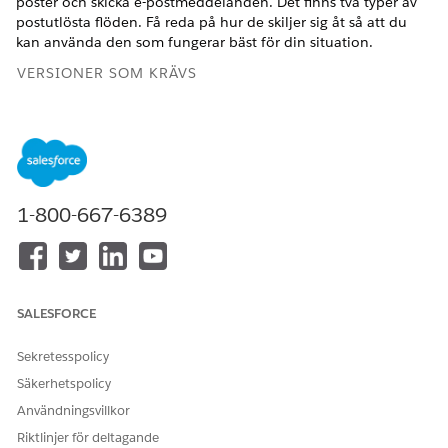
poster och skicka e-postmeddelanden. Det finns två typer av
postutlösta flöden. Få reda på hur de skiljer sig åt så att du
kan använda den som fungerar bäst för din situation.
VERSIONER SOM KRÄVS
Visa versioner som stöds.
ANVÄNDARBEHÖRIGHETER SOM KRÄVS
Öppna, redigera, skapa,
Hantera flöde
1-800-667-6389
aktivera eller inaktivera ett
flöde med alla flödestyper,
element och funktioner som
finns i Flow Builder,
inklusive Einstein och
Agentforce för flöde:
SALESFORCE
Sekretesspolicy
Vad är postutlösta flöden?
Säkerhetspolicy
Postutlösta flöden skiljer sig från andra typer av flöden.
Användningsvillkor
Skärmflöden kräver att någon klickar igenom skärmar och
schemalagda flöden körs vid specifika tidpunkter (som varje
Riktlinjer för deltagande