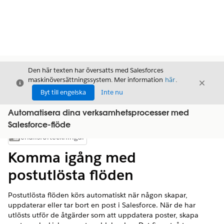
Den här texten har översatts med Salesforces
maskinöversättningssystem. Mer information
här
.
Stäng
Stäng
Stäng
Byt till engelska
Inte nu
Automatisera dina verksamhetsprocesser med
Salesforce-flöde
Innehållsförteckningar
Visa innehållsförteckning
Komma igång med
postutlösta flöden
Postutlösta flöden körs automatiskt när någon skapar,
uppdaterar eller tar bort en post i Salesforce. När de har
utlösts utför de åtgärder som att uppdatera poster, skapa