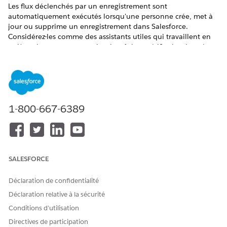
Les flux déclenchés par un enregistrement sont
automatiquement exécutés lorsqu'une personne crée, met à
jour ou supprime un enregistrement dans Salesforce.
Considérez-les comme des assistants utiles qui travaillent en
arrière-plan pour automatiser les tâches, vérifier les données
et tenir vos enregistrements à jour, sans rien faire.
ÉDITIONS REQUISES
Afficher les éditions prises en charge.
1-800-667-6389
AUTORISATIONS UTILISATEUR REQUISES
Pour ouvrir, modifier, créer,
Gérer les flux
activer ou désactiver un flux
en utilisant tous les types,
SALESFORCE
éléments et fonctionnalités
de flux disponibles dans
Déclaration de confidentialité
Flow Builder, y compris
Einstein et Agentforce pour
Déclaration relative à la sécurité
flux :
Conditions d’utilisation
Directives de participation
Premiers pas avec les flux déclenchés par un