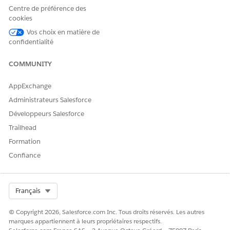
enregistrement
Centre de préférence des
Les flux déclenchés par un enregistrement sont
cookies
automatiquement exécutés lorsqu'une personne crée, met
Vos choix en matière de
à jour ou supprime un enregistrement dans Salesforce.
confidentialité
Une fois déclenchés, ils exécutent des actions telles que la
mise à jour d'enregistrements, la création
COMMUNITY
d'enregistrements et l'envoi d'e-mails. Il existe deux types
de flux déclenchés par un enregistrement. Apprenez en
AppExchange
quoi elles diffèrent pour pouvoir utiliser celle qui convient
Administrateurs Salesforce
le mieux à votre situation.
Développeurs Salesforce
Choix entre les flux déclenchés par un enregistrement
Trailhead
avant et après la sauvegarde
Formation
Les flux déclenchés par un enregistrement sont exécutés
lorsqu'une personne crée, met à jour ou supprime un
Confiance
enregistrement dans Salesforce. Les flux avant la
sauvegarde sont exécutés avant la sauvegarde de
l'enregistrement par Salesforce. Les flux après la
Select Org
Français
sauvegarde sont exécutés après la sauvegarde de
l'enregistrement par Salesforce. Utilisez ce guide pour
© Copyright 2026, Salesforce.com Inc. Tous droits réservés. Les autres
choisir le type adapté à votre automatisation.
marques appartiennent à leurs propriétaires respectifs.