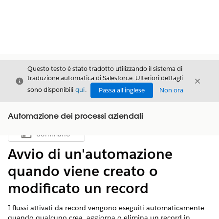
Questo testo è stato tradotto utilizzando il sistema di
traduzione automatica di Salesforce. Ulteriori dettagli
Chiudi
Chiud
Chiudi
sono disponibili
qui
.
Passa all'inglese
Non ora
Automazione dei processi aziendali
Sommario
Mostra sommario
Avvio di un'automazione
quando viene creato o
modificato un record
I flussi attivati da record vengono eseguiti automaticamente
quando qualcuno crea, aggiorna o elimina un record in