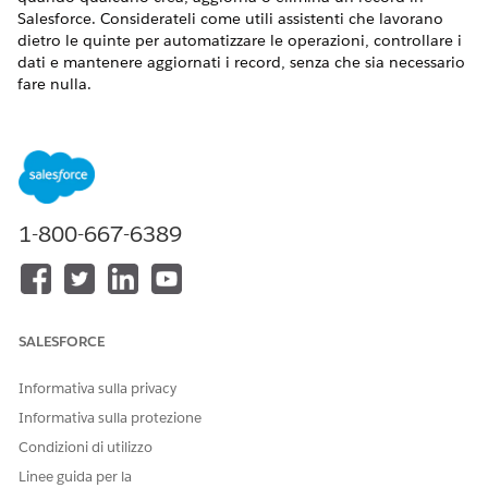
Salesforce. Considerateli come utili assistenti che lavorano
dietro le quinte per automatizzare le operazioni, controllare i
dati e mantenere aggiornati i record, senza che sia necessario
fare nulla.
VERSIONI (EDITION) RICHIESTE
Visualizzare le versioni supportate.
AUTORIZZAZIONI UTENTE NECESSARIE
1-800-667-6389
Per aprire, modificare,
Gestisci flusso
creare, attivare o disattivare
un flusso utilizzando tutti i
tipi di flusso, gli elementi e
le funzioni disponibili in
SALESFORCE
Flow Builder, inclusi Einstein
e Agentforce per Flusso:
Informativa sulla privacy
Informativa sulla protezione
Suggerimenti introduttivi sui flussi attivati da record
I flussi attivati da record vengono eseguiti
Condizioni di utilizzo
automaticamente quando qualcuno crea, aggiorna o
Linee guida per la