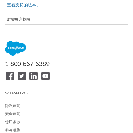
查看支持的版本。
所需用户权限
要使用 Flow Builder 中提供的
管理流
所有流类型、元素和功能（包
括 Einstein 和 Agentforce for
Flow）打开、编辑、创建、激
活或取消激活流：
1-800-667-6389
记录触发的流入门
当某人在 Salesforce 中创建、更新或删除记录时，记录触发的
流会自动运行。在触发后，他们会执行更新记录、创建记录和发
送电子邮件等操作。记录触发的流有两种类型。了解它们有何不
同，以便您可以使用最适合您的情况。
SALESFORCE
决定保存前和保存后记录触发的流
记录触发的流会在某人在 Salesforce 中创建、更新或删除记录
隐私声明
时运行。保存前流在 Salesforce 保存记录之前运行。保存后流
安全声明
会在 Salesforce 保存记录后运行。使用此指南为您的自动化选
使用条款
择正确的类型。
参与准则