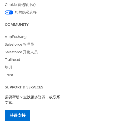
条目条件如何在记录触发的流中工作
Cookie 首选项中心
条目条件控制记录触发的流何时运行。在“开始”元素中使用
您的隐私选择
AND、OR、自定义逻辑或基于公式的条件，仅在正确记录更改
时运行流。
COMMUNITY
在记录触发的流中使用触发记录
当记录触发您的流运行时，Salesforce 会自动将该记录的信息
AppExchange
存储在触发记录变量中。此变量可让您的流即时访问触发流的记
Salesforce 管理员
录中的所有字段值。您可以读取字段值，检查并更改它们。
Salesforce 开发人员
创建简单的保存前记录触发的流来更新记录
Trailhead
了解如何构建保存前记录触发的流，该流会在创建时自动更新业
务机会的名称。
培训
Trust
创建简单的保存后记录触发的流
了解如何构建自动创建记录的保存后记录触发的流。此示例会在
SUPPORT & SERVICES
用户创建潜在客户记录时创建跟进任务，确保您的团队不会错过
重要的后续步骤。
需要帮助？查找更多资源，或联系
专家。
获得支持
本文章是否解决您的问题？