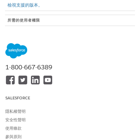
檢視支援的版本。
所需的使用者權限
若要使用 Flow Builder 中所有
管理流程
可用的流程類型、元素和功能
(包括 Einstein 和 Agentforce
for Flow) 來開啟、編輯、建
立、啟用或停用流程:
1-800-667-6389
開始使用記錄觸發流程
記錄觸發流程會在某人在 Salesforce 中建立、更新或刪除記錄
時自動執行。觸發後,他們會執行動作,例如更新記錄、建立記錄
和傳送電子郵件。記錄觸發流程有兩種類型。瞭解它們的差異,
讓您可以使用最適合您情況的差異。
SALESFORCE
在儲存前與儲存後記錄觸發流程之間決定
記錄觸發流程會在某人在 Salesforce 中建立、更新或刪除記錄
隱私權聲明
時執行。儲存前流程會在 Salesforce 儲存記錄之前執行。儲存
安全性聲明
後流程會在 Salesforce 儲存記錄後執行。使用此指南為您的自
使用條款
動化選擇正確的類型。
參與原則