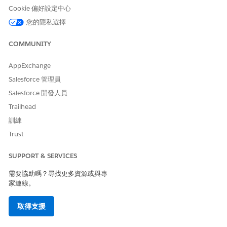
項目條件在記錄觸發流程中的運作方式
Cookie 偏好設定中心
項目條件可控制記錄觸發流程何時執行。在「開始」元素中使用
您的隱私選擇
AND、OR、自訂邏輯或公式式條件,以僅在正確的記錄變更時執
行您的流程。
COMMUNITY
在記錄觸發流程中使用觸發記錄
當記錄觸發您的流程執行時,Salesforce 會自動將該記錄的資訊
AppExchange
儲存在觸發記錄變數中。此變數可讓您的流程立即從觸發流程的
Salesforce 管理員
記錄存取所有欄位值。您可以讀取欄位值、檢查和變更。
Salesforce 開發人員
建立更新記錄的簡單儲存前記錄觸發流程
Trailhead
瞭解如何建立儲存前記錄觸發流程,此流程會在建立機會時自動
更新其名稱。
訓練
Trust
建立簡單儲存後記錄觸發流程
瞭解如何建立儲存後記錄觸發流程,以自動建立記錄。此範例會
SUPPORT & SERVICES
在使用者建立商機記錄時建立追蹤工作,以確保小組永遠不會錯
過重要後續步驟。
需要協助嗎？尋找更多資源或與專
家連線。
取得支援
此文章是否解決您的問題？