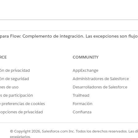
 para Flow: Complemento de integración. Las excepciones son flu
vación y flujos de difusión, que no requieren MuleSoft para Flow:
l complemento de acceso de API. Para adquirir un complemento, p
RCE
COMMUNITY
nes de integración utilizadas con Agentforce requieren Foundations 
tacto con su ejecutivo de cuentas de Salesforce.
ón de privacidad
AppExchange
ón de seguridad
Administradores de Salesforce
ARIOS
nes de uso
Desarrolladores de Salesforce
minar MuleSoft para Flow:
Gestionar conexiones de int
es de participación
Trailhead
 preferencias de cookies
Formación
var o desactivar un flujo utilizando
Gestionar flujo
 opciones de privacidad
Confianza
ntos y funciones disponibles en Flow
gentforce for Flow:
© Copyright 2026, Salesforce.com Inc. Todos los derechos reservados. Las d
esencadenados por cambios del
Gestionar flujo
propietarios.