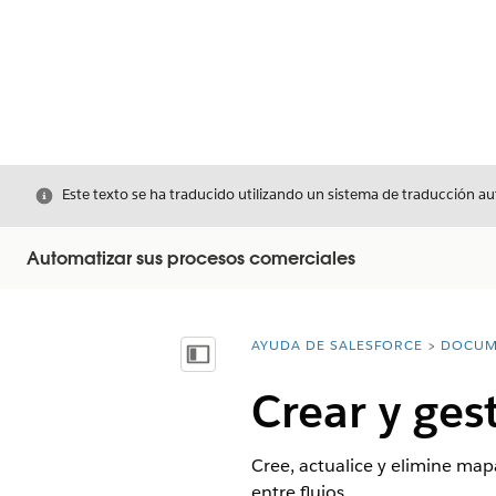
Cerrar
Este texto se ha traducido utilizando un sistema de traducción a
Automatizar sus procesos comerciales
AYUDA DE SALESFORCE
DOCUM
Usted está aquí:
Mostrar índice de materias
Crear y ges
Cree, actualice y elimine mapa
entre flujos.