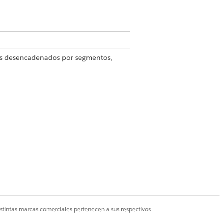
jos desencadenados por segmentos,
 Complemento de integración.
óngase en contacto con su ejecutivo
o Agentforce 1 Edition. Para adquirir
egración
istintas marcas comerciales pertenecen a sus respectivos