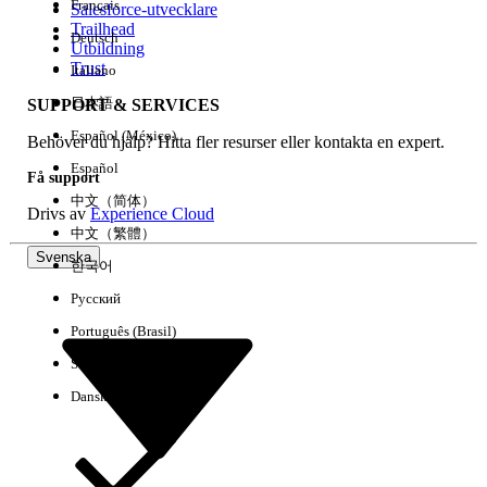
Français
Salesforce-utvecklare
Trailhead
Deutsch
Händelse
Utbildning
Trust
Italiano
日本語
SUPPORT & SERVICES
Español (México)
Behöver du hjälp? Hitta fler resurser eller kontakta en expert.
Rensa alla
Klart
Español
Få support
中文（简体）
Drivs av
Experience Cloud
中文（繁體）
Svenska
한국어
Русский
Português (Brasil)
Suomi
Dansk
Inga resultat