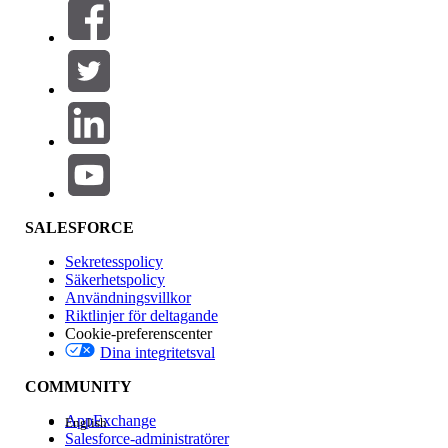
Filtrera efter (0)
VÄLJ FILTER
Lägg till
Produktområde
Funktionspåverkan
SALESFORCE
Sekretesspolicy
Säkerhetspolicy
Användningsvillkor
Riktlinjer för deltagande
Cookie-preferenscenter
Dina integritetsval
Version
COMMUNITY
AppExchange
English
Salesforce-administratörer