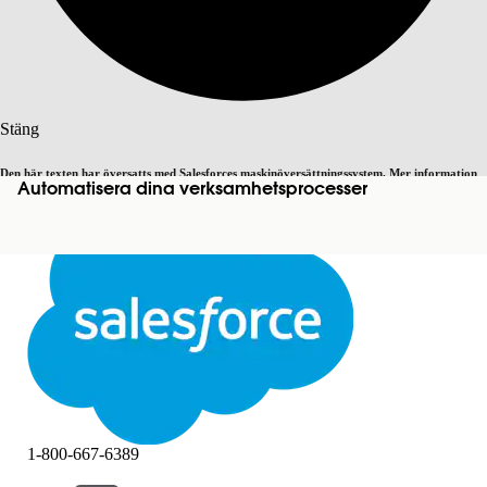
Sök
Stäng
Den här texten har översatts med Salesforces maskinöversättningssystem. Mer information
Automatisera dina verksamhetsprocesser
Byt till engelska
Inte nu
här
.
Stäng
Stäng
1-800-667-6389