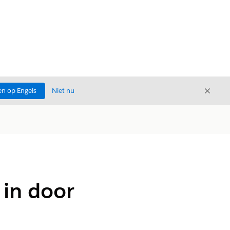
Sluite
n op Engels
Niet nu
Sluiten
 in door