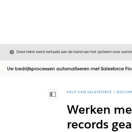
Sluiten
Deze tekst werd vertaald aan de hand van het systeem voor automa
Uw bedrijfsprocessen automatiseren met Salesforce Fl
HELP VAN SALESFORCE
DOCUM
U bent hier:
Inhoudsopgave weergeven
Werken met
records ge