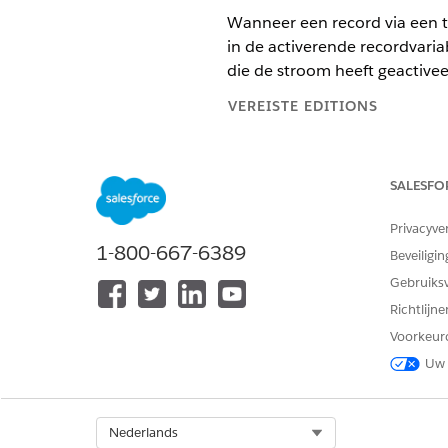
Wanneer een record via een tr
in de activerende recordvaria
die de stroom heeft geactivee
VEREISTE EDITIONS
Ondersteunde editions weergev
SALESFO
Waar u de activerende recor
Privacyve
1-800-667-6389
De
{Record} activer
$Record
Beveiligin
stromen. Als u een ander typ
Gebruiks
{Record activeren} n
$Record
Richtlijn
element Records ophalen om 
Voorkeur
Bij het configureren van ele
Uw 
activerende record.
De API-naam van de recordvari
Select Org
Nederlands
is. Bijvoorbeeld Contactperso