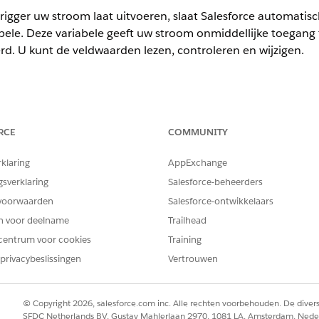
igger uw stroom laat uitvoeren, slaat Salesforce automatisc
bele. Deze variabele geeft uw stroom onmiddellijke toegang 
rd. U kunt de veldwaarden lezen, controleren en wijzigen.
en.
RCE
COMMUNITY
d kunt vinden
rklaring
AppExchange
en is alleen beschikbaar in door records geactiveerde strom
gsverklaring
Salesforce-beheerders
e stroom samenstelt, zoals een schermstroom of een automat
voorwaarden
Salesforce-ontwikkelaars
iet omdat er geen activerende record is voor die stroomtype
en voor deelname
Trailhead
de records op te halen waarmee u wilt werken.
centrum voor cookies
Training
menten of resources in een door records geactiveerde stroo
privacybeslissingen
Vertrouwen
abele is $Record en het label is Triggering {Record}, waarbi
© Copyright 2026, salesforce.com inc. Alle rechten voorbehouden. De dive
on via trigger activeren. Voor dit voorbeeld ziet u in het r
SFDC Netherlands BV, Gustav Mahlerlaan 2970, 1081 LA, Amsterdam, Nede