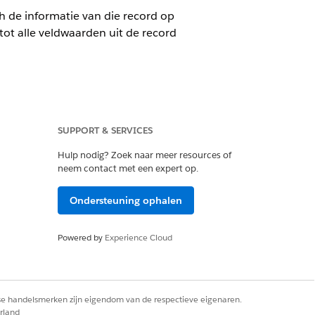
h de informatie van die record op
tot alle veldwaarden uit de record
SUPPORT & SERVICES
Hulp nodig? Zoek naar meer resources of
neem contact met een expert op.
en en door planning geactiveerde
isch gestarte stroom, ziet u de
Ondersteuning ophalen
n. In die gevallen gebruikt u een
Powered by
Experience Cloud
m vermeldt het resourcemenu de
j {Record} het object van de record
rse handelsmerken zijn eigendom van de respectieve eigenaren.
esourcemenu
Contactpersoon
rland