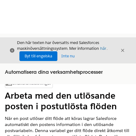
Den här texten har översatts med Salesforces
maskinöversättningssystem. Mer information
här
.
Stäng
Stäng
Stäng
Byt till engelska
Inte nu
Automatisera dina verksamhetsprocesser
Innehållsförteckningar
Visa innehållsförteckning
Arbeta med den utlösande
posten i postutlösta flöden
När en post utlöser ditt flöde att köras lagrar Salesforce
automatiskt den postens information i den utlösande
postvariabeln. Denna variabel ger ditt flöde direkt åtkomst till