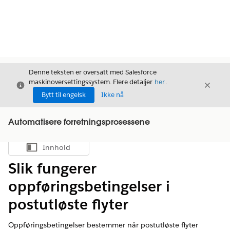
Denne teksten er oversatt med Salesforce
maskinoversettingssystem. Flere detaljer
her
.
Avslutt
Avslut
Avslutt
Bytt til engelsk
Ikke nå
Automatisere forretningsprosessene
Innhold
Vis innholdsfortegnelse
Slik fungerer
oppføringsbetingelser i
postutløste flyter
Oppføringsbetingelser bestemmer når postutløste flyter