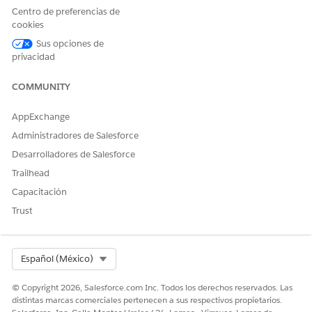
Data 360
datos y atributos
Centro de preferencias de
de perfil
cookies
Sus opciones de
Lista
Miembros de lista
Llegar a un grupo
privacidad
con capacidad de
específico
acción
gestionado por el
usuario
COMMUNITY
Registro
Registros que
Llegar a contactos
AppExchange
coinciden con
o prospectos
criterios
basándose en
Administradores de Salesforce
especificados
valores de campo
Desarrolladores de Salesforce
Campaña
Miembros de la
Llegar a personas
Trailhead
campaña
asociadas con
Capacitación
una campaña
Trust
Cuándo utilizar flujos de audiencia
Utilice un flujo de audiencia para llegar a un grupo definido
Select Org
Español (México)
de personas en una programación. A continuación se
muestran algunos ejemplos:
© Copyright 2026, Salesforce.com Inc. Todos los derechos reservados. Las
distintas marcas comerciales pertenecen a sus respectivos propietarios.
Envíe un email promocional a todos los clientes que