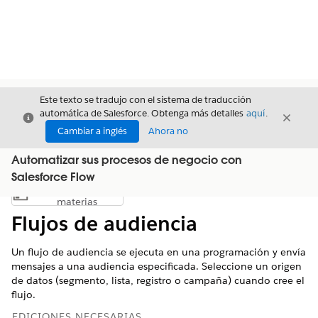
Este texto se tradujo con el sistema de traducción
automática de Salesforce. Obtenga más detalles
aquí
.
Cerrar
Cerrar
Cerrar
Cambiar a inglés
Ahora no
Automatizar sus procesos de negocio con
Salesforce Flow
Índice de
Mostrar índice de materias
materias
Flujos de audiencia
Un flujo de audiencia se ejecuta en una programación y envía
mensajes a una audiencia especificada. Seleccione un origen
de datos (segmento, lista, registro o campaña) cuando cree el
flujo.
EDICIONES NECESARIAS