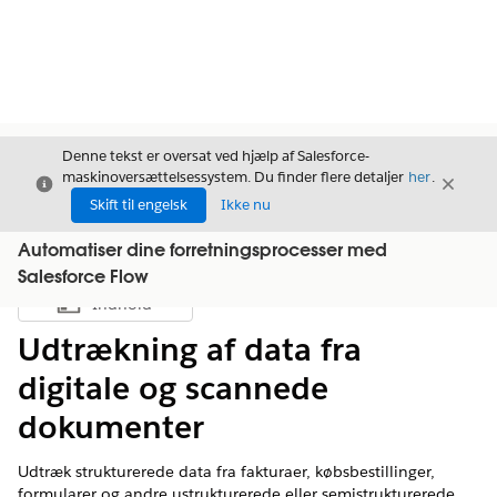
Denne tekst er oversat ved hjælp af Salesforce-
maskinoversættelsessystem. Du finder flere detaljer
her
.
Luk
Luk
Luk
Skift til engelsk
Ikke nu
Automatiser dine forretningsprocesser med
Salesforce Flow
Indhold
Vis indholdsfortegnelse
Udtrækning af data fra
digitale og scannede
dokumenter
Udtræk strukturerede data fra fakturaer, købsbestillinger,
formularer og andre ustrukturerede eller semistrukturerede