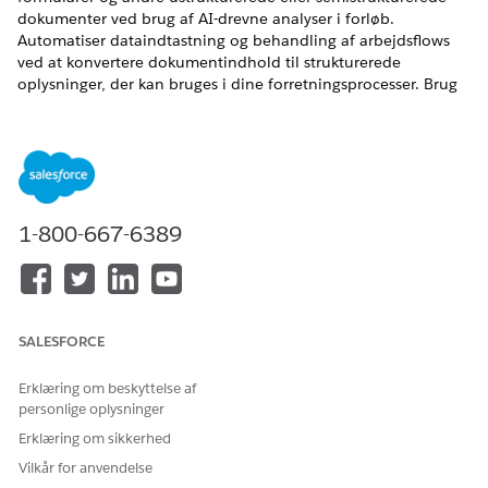
dokumenter ved brug af AI-drevne analyser i forløb.
Automatiser dataindtastning og behandling af arbejdsflows
ved at konvertere dokumentindhold til strukturerede
oplysninger, der kan bruges i dine forretningsprocesser. Brug
menneskelige gennemgangsarbejdsflows til at validere
udtrukne data og sikre nøjagtighed for vigtige
forretningsbeslutninger.
EDITIONSHEADING
1-800-667-6389
Tilgængelig i: Lightning Experience
Vis understøttede versioner.
Denne funktion kræver MuleSoft for Flow: IDP-
tilføjelsesprogram.
Professional
Edition kræver API-
SALESFORCE
adgangstilføjelsesprogrammet. Hvis du vil købe, skal du
kontakte din Salesforce-kontoansvarlige.
Erklæring om beskyttelse af
personlige oplysninger
Funktioner til dokumentbehandling kræver, at
Einstein
generative AI
er aktiveret i Opsætning, og Data 360 er
Erklæring om sikkerhed
klargjort og aktiveret for din organisation.
Vilkår for anvendelse
MuleSoft for forløb: IDP-funktioner, der bruges sammen