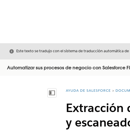
Cerrar
Este texto se tradujo con el sistema de traducción automática de
Automatizar sus procesos de negocio con Salesforce F
AYUDA DE SALESFORCE
DOCUM
Usted está aquí:
Mostrar índice de materias
Extracción 
y escanead