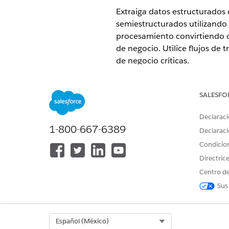
Extraiga datos estructurados
semiestructurados utilizando a
procesamiento convirtiendo c
de negocio. Utilice flujos de 
de negocio críticas.
EDICIONES NECESARIAS
SALESFO
Disponible en: Lightning Experi
Declaraci
Ver ediciones admitidas.
1-800-667-6389
Declaraci
Esta función requiere MuleSof
Condicio
comprar, haga contacto con su e
Directric
Las funciones de procesamien
Centro de
activada para su organización.
Sus
MuleSoft para Flow: Las funcion
ediciones, haga contacto con su
Select Org
Español (México)