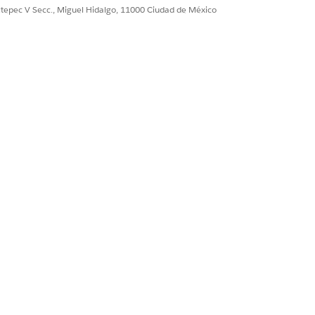
ultepec V Secc., Miguel Hidalgo, 11000 Ciudad de México
ación para definir las reglas de
figuraciones especifican qué campos
ructura del documento.
para su análisis. La acción utiliza la
 resultados como información
e Apex dinámica que contiene todos los
mana si tiene un marco de trabajo de
 extraídos y tratar casos donde el
s datos y proporciona supervisión
 específicos para extraer de
 Einstein a comprender mejor la