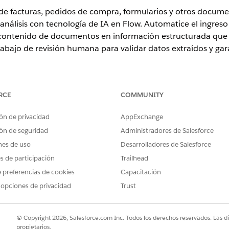
 de facturas, pedidos de compra, formularios y otros docum
nálisis con tecnología de IA en Flow. Automatice el ingreso 
ontenido de documentos en información estructurada que s
trabajo de revisión humana para validar datos extraídos y gar
RCE
COMMUNITY
ence
ón de privacidad
AppExchange
ón de seguridad
Administradores de Salesforce
t para Flow: Complemento de IDP.
Professional
Edition requiere el 
nes de uso
Desarrolladores de Salesforce
jecutivo de cuentas de Salesforce.
es de participación
Trailhead
to de documentos requieren
IA generativa Einstein
activada en Conf
 preferencias de cookies
Capacitación
 opciones de privacidad
Trust
es de IDP utilizadas con Agentforce requieren Foundations o Agentf
 ejecutivo de cuentas de Salesforce.
© Copyright 2026, Salesforce.com Inc. Todos los derechos reservados. Las d
propietarios.