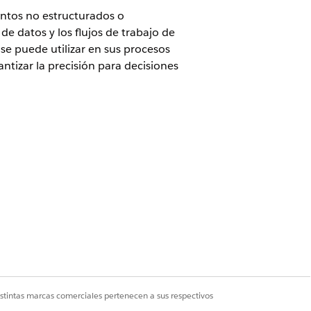
entos no estructurados o
de datos y los flujos de trabajo de
e puede utilizar en sus procesos
antizar la precisión para decisiones
complemento de acceso de API. Para
iguración y Data 360 aprovisionada y
orce 1 Edition. Para adquirir estas
istintas marcas comerciales pertenecen a sus respectivos