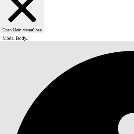
Open Main Menu
Close
Modal Body...
Vous êtes ici :
Aide de Salesforce
Documents
Automatisation de vos processus métier