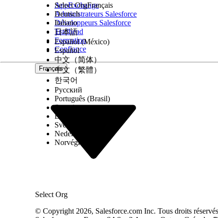
structure du document.
AppExchange
Select Org
Français
Administrateurs Salesforce
Deutsch
Vous pouvez par exemple définir des champs tels qu
Développeurs Salesforce
Italiano
Trailhead
numéro de facture du champ en regard du nom du
日本語
Formation
Español (México)
Confiance
Español
Scores de confiance et qualité des données
中文（简体）
Français
中文（繁體）
Einstein attribue des scores de confiance pour ind
한국어
confiance élevés indiquent une extraction fiable ;
Русский
Português (Brasil)
Configurez des workflows de révision dans des flu
Suomi
Dansk
scores de confiance sont inférieurs aux seuils spéci
Svenska
Nederlands
Révision des infrastructures et de Human-in-the-
Norvégien
Les workflows de révision permettent de valider les
lorsque :
Le score de confiance des données extraites est fa
Select Org
Les règles métiers nécessitent une approbation m
Vous souhaitez valider la précision des données a
© Copyright 2026, Salesforce.com Inc. Tous droits réservés. 
Exigences de conformité mandat de surveillance