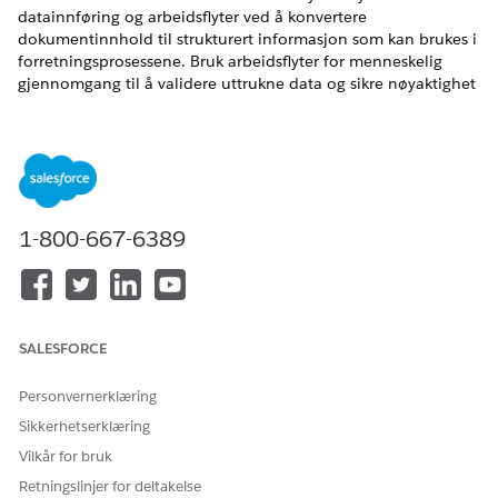
datainnføring og arbeidsflyter ved å konvertere
dokumentinnhold til strukturert informasjon som kan brukes i
forretningsprosessene. Bruk arbeidsflyter for menneskelig
gjennomgang til å validere uttrukne data og sikre nøyaktighet
for viktige forretningsbeslutninger.
NØDVENDIGE UTGAVER
Tilgjengelig i Lightning Experience
Se støttede versjoner.
1-800-667-6389
Denne funksjonen krever MuleSoft for flyt: IDP-tillegget.
Professional
Edition krever tillegget for API-tilgang. Kontakt
din Salesforce-kundeansvarlige for å kjøpe.
SALESFORCE
Dokumentbehandlingsfunksjoner krever at
Einstein
generativ AI
er slått på i Oppsett, og Data 360 er klargjort
og aktivert for organisasjonen.
Personvernerklæring
Sikkerhetserklæring
MuleSoft for flyt: IDP-funksjoner som brukes i Agentforce,
krever Foundations eller Agentforce 1 Edition. Hvis du vil
Vilkår for bruk
kjøpe disse versjonene, kontakter du din Salesforce-
Retningslinjer for deltakelse
kundeansvarlige.