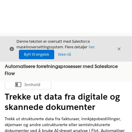
Denne teksten er oversatt med Salesforce
maskinoversettingssystem. Flere detaljer
her
.
Avslutt
Avslut
Avslutt
Bytt til engelsk
Ikke nå
Automatisere forretningsprosesser med Salesforce
Flow
Innhold
Vis innholdsfortegnelse
Trekke ut data fra digitale og
skannede dokumenter
Trekk ut strukturerte data fra fakturaer, innkjøpsbestillinger,
skjemaer og andre ustrukturerte eller semistrukturerte
dokumenter ved å bruke AI-drevet analyse i Flyt. Automatiser