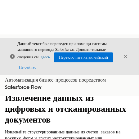
Данный текст был переведен при помощи системы
машинного перевода Salesforce. Дополнительные
Закрыть
Закры
сведения см.
здесь
.
Переключить на английский
Закрыт
Не сейчас
Автоматизация бизнес-процессов посредством
Содержание
Показать содержание
Salesforce Flow
Извлечение данных из
цифровых и отсканированных
документов
Извлекайте структурированные данные из счетов, заказов на
покупку, форм и других неструктурированных или