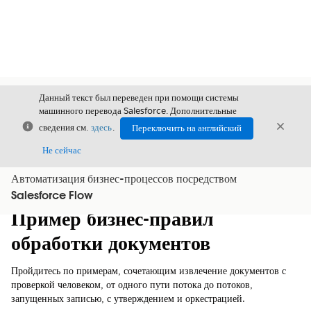
Данный текст был переведен при помощи системы
машинного перевода Salesforce. Дополнительные
Закрыть
Закры
сведения см.
здесь
.
Переключить на английский
Закрыт
Не сейчас
Автоматизация бизнес-процессов посредством
Содержание
Показать содержание
Salesforce Flow
Пример бизнес-правил
обработки документов
Пройдитесь по примерам, сочетающим извлечение документов с
проверкой человеком, от одного пути потока до потоков,
запущенных записью, с утверждением и оркестрацией.