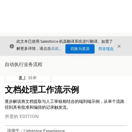
此文本已使用 Salesforce 机器翻译系统进行翻译。如需了
关闭
关闭
关闭
解更多详情，请点击
此处
。
切换为英语
而非现在
自动执行业务流程
目录
显示目录
文档处理工作流示例
逐步解说将文档提取与人工审核相结合的端到端示例，从单个流路
径到具有批准和编排的记录触发流。
所需的 EDITION
适用于：Lightning Experience