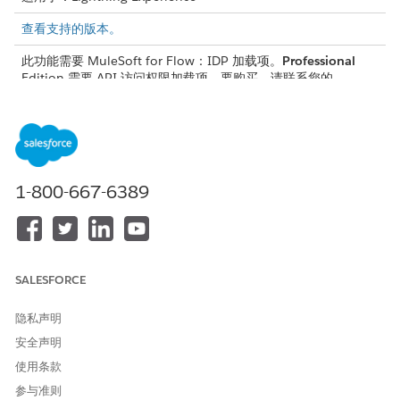
查看支持的版本。
此功能需要 MuleSoft for Flow：IDP 加载项。
Professional
Edition 需要 API 访问权限加载项。要购买，请联系您的
Salesforce 客户主管。
文档处理功能需要在“设置”中打开
Einstein 生成式 AI
，并为贵组
织配置和启用 Data 360。
MuleSoft for Flow：Agentforce 使用的 IDP 功能需要
1-800-667-6389
Foundations 或 Agentforce 1 版本。要购买这些版本，请联系
您的 Salesforce 客户主管。
查看合同数据和更新记录示例
此示例通过屏幕流逐步解说，销售运营分析师在其中查看提取的
SALESFORCE
合同数据，更正低置信度值，然后更新合同和业务机会记录。
处理和审查附加文档示例
隐私声明
此示例会逐步介绍记录触发的流，该流会在用户将文档附加到记
安全声明
录时运行。该流提取数据，路由到批准操作和流编排，然后到屏
使用条款
幕流，在该流中，用户在更新记录之前检查并更正提取的值。
参与准则